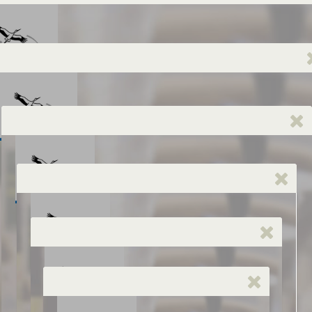
empfehlenswerte Produkte zu finden.
ls App für Smartphones auch mit Fotoerkennung erhältlic
Kategorien-Fil
io-Siegel
Demeter
Bi