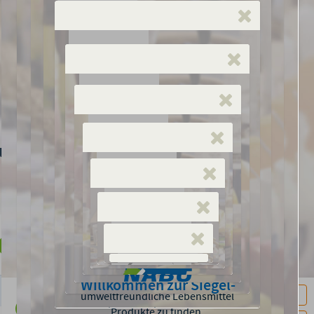
Bio-Siegel
Verbund Ökohöfe
Bi