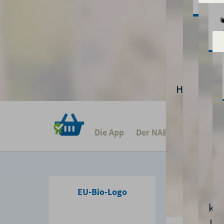
A
Die App
Der NABU
Kontakt
EU-Bio-Logo
Deutsches B