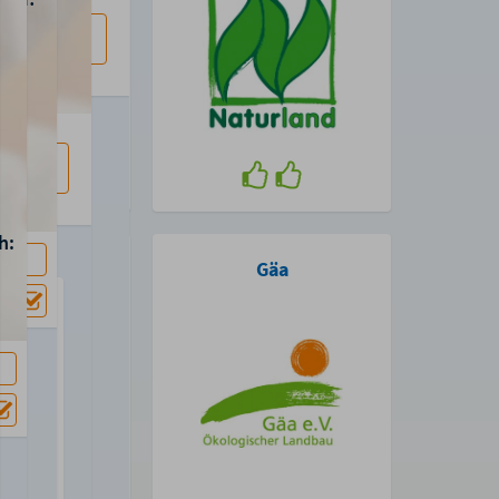
opark
Gäa