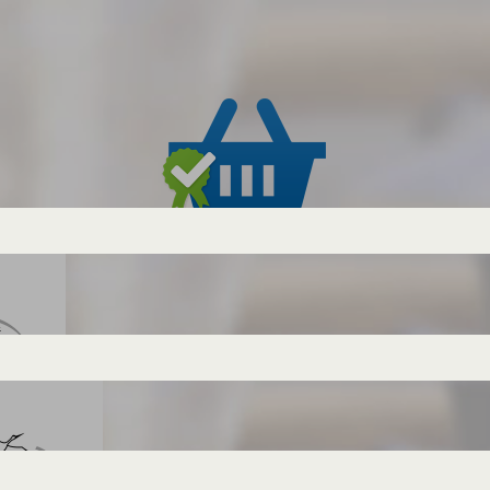
Willkommen zur Siegel-Galerie
sehen, welche Logos umweltfreundliche Lebensmit
fos und Bewertungen zu den Siegeln helfen wir Ihn