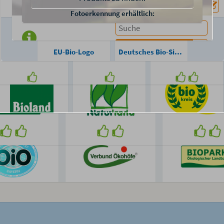
-Siegel
Rainforest Alliance
Region