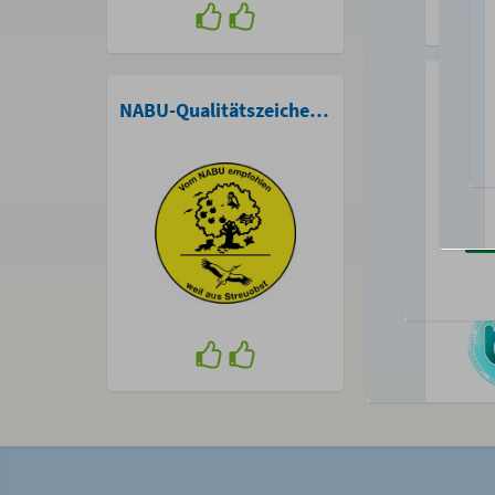
NABU-Qualitätszeichen für Streuobstprodukte
Fairtrade