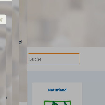
h:
ter
oland
Naturland